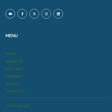
MENU
Home
About Us
Our Team
Programs
Donate
Contact Us
Terms of use