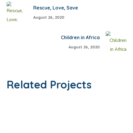
Rescue, Love, Save
August 26, 2020
Children in Africa
August 26, 2020
Health Care Delivery
Related Projects
#CHARITY